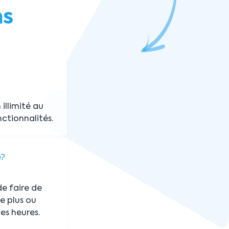
ns
illimité au
nctionnalités.
e?
de faire de
re plus ou
es heures.