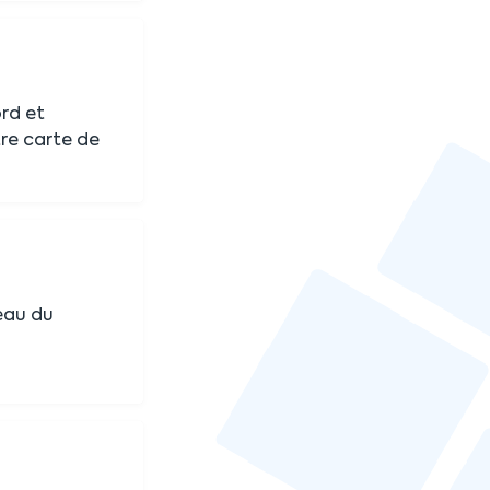
rd et
re carte de
eau du