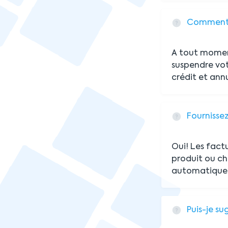
Comment 
A tout momen
suspendre vo
crédit et an
Fournisse
Oui! Les fact
produit ou c
automatique
Puis-je su