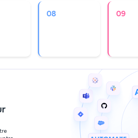
08
09
ur
tre