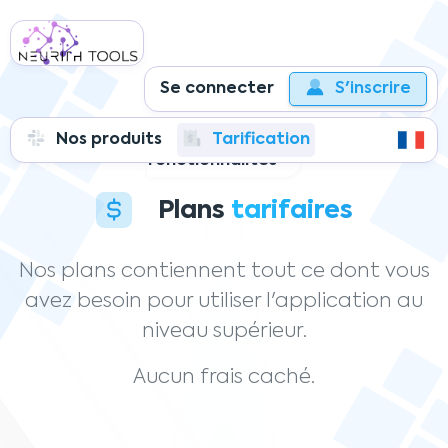
Se connecter
S'inscrire
Accès en illimité
vers toutes les
Nos produits
Tarification
fonctionnalités
Plans
tarifaires
Nos plans contiennent tout ce dont vous
avez besoin pour utiliser l'application au
niveau supérieur.
Aucun frais caché.